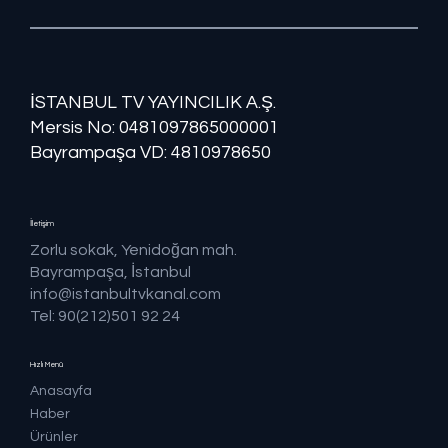
İSTANBUL TV YAYINCILIK A.Ş.
Mersis No: ​​0481097865000001
Bayrampaşa VD: 4810978650
İletişim
Zorlu sokak, Yenidoğan mah.
Bayrampaşa, İstanbul
info@istanbultvkanal.com
Tel: 90(212)501 92 24
Hızlı Menü
Anasayfa
Haber
Ürünler