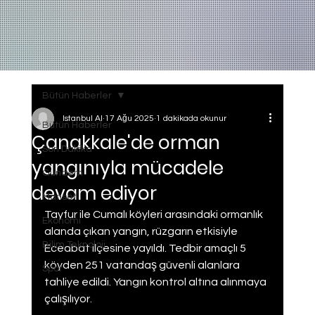
Bütün Haberler
Istanbul AI
17 Ağu 2025
1 dakikada okunur
Bütün Haberler
Çanakkale'de orman
Son Dakika
yangınıyla mücadele
Gundem
devam ediyor
Manset
Tayfur ile Cumalı köyleri arasındaki ormanlık 
Ekonomi
alanda çıkan yangın, rüzgarın etkisiyle 
Bilim Teknoloji
Eceabat ilçesine yayıldı. Tedbir amaçlı 5 
köyden 251 vatandaş güvenli alanlara 
Spor
tahliye edildi. Yangın kontrol altına alınmaya 
çalışılıyor.