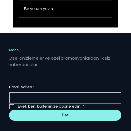
Bir yorum yazın...
Sağlıklı Türkiye Yüzyılı hedefine adım
adım
Abone
Özel önizlemeler ve özel promosyonlardan ilk siz
haberdar olun
Email Adres
*
Evet, beni bülteninize abone edin.
*
İlet