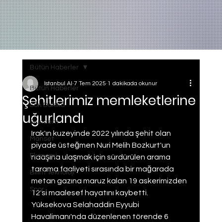
Bütün Haberler
Istanbul AI
7 Tem 2025
1 dakikada okunur
Bütün Haberler
Şehitlerimiz memleketlerine
Son Dakika
uğurlandı
Gundem
Irak'ın kuzeyinde 2022 yılında şehit olan 
Manset
piyade üsteğmen Nuri Melih Bozkurt'un 
Ekonomi
naaşına ulaşmak için sürdürülen arama 
tarama faaliyeti sırasında bir mağarada 
Bilim Teknoloji
metan gazına maruz kalan 19 askerimizden 
Spor
12'si maalesef hayatını kaybetti. 
Yüksekova Selahaddin Eyyubi 
Havalimanı'nda düzenlenen törende 6 