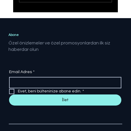
Operasyonlar sonucunda 21 ilde
FETÖ'ye yönelik yapılan
operasyonlarda 41 şüpheli yakalandı
Abone
Özel önizlemeler ve özel promosyonlardan ilk siz
haberdar olun
Email Adres
*
Evet, beni bülteninize abone edin.
*
İlet