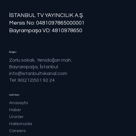
İSTANBUL TV YAYINCILIK A.Ş.
Mersis No: ​​0481097865000001
Bayrampaşa VD: 4810978650
İletişim
Zorlu sokak, Yenidoğan mah.
Bayrampaşa, İstanbul
info@istanbultvkanal.com
Tel: 90(212)501 92 24
Hızlı Menü
Anasayfa
Haber
Ürünler
Hakkımızda
Careers