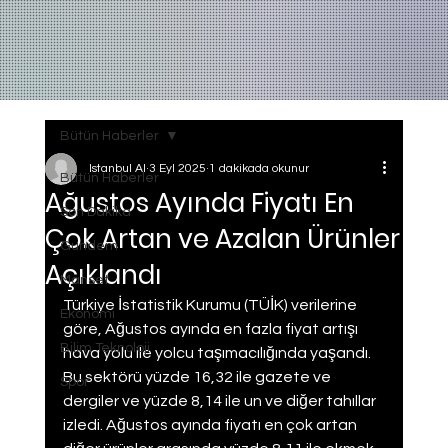
Bütün Haberler
Istanbul AI
3 Eyl 2025
1 dakikada okunur
Bütün Haberler
Ağustos Ayında Fiyatı En
Son Dakika
Çok Artan ve Azalan Ürünler
Gundem
Açıklandı
Manset
Türkiye İstatistik Kurumu (TÜİK) verilerine 
Ekonomi
göre, Ağustos ayında en fazla fiyat artışı 
Bilim Teknoloji
hava yolu ile yolcu taşımacılığında yaşandı. 
Bu sektörü yüzde 16,32 ile gazete ve 
Spor
dergiler ve yüzde 8,14 ile un ve diğer tahıllar 
izledi. Ağustos ayında fiyatı en çok artan 