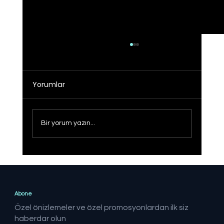
Yorumlar
Bir yorum yazın...
Dolaylı ARGE teşviki geçen yıl 106
milyar lira seviyesinde gerçekleşti
Abone
Özel önizlemeler ve özel promosyonlardan ilk siz
haberdar olun