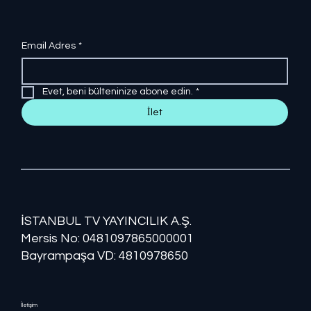
Email Adres
*
Evet, beni bülteninize abone edin.
*
İlet
İSTANBUL TV YAYINCILIK A.Ş.
Mersis No: ​​0481097865000001
Bayrampaşa VD: 4810978650
İletişim