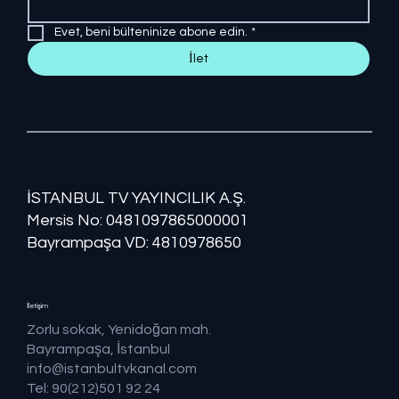
Evet, beni bülteninize abone edin.
*
İlet
İSTANBUL TV YAYINCILIK A.Ş.
Mersis No: ​​0481097865000001
Bayrampaşa VD: 4810978650
İletişim
Zorlu sokak, Yenidoğan mah.
Bayrampaşa, İstanbul
info@istanbultvkanal.com
Tel: 90(212)501 92 24