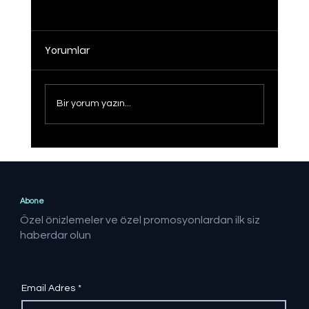
Yorumlar
Bir yorum yazın...
Sağlıklı Türkiye Yüzyılı hedefine adım
adım
Abone
Özel önizlemeler ve özel promosyonlardan ilk siz
haberdar olun
Email Adres
*