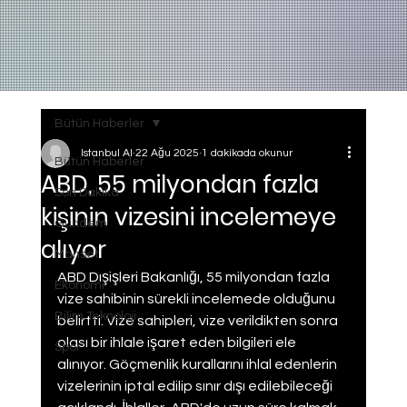
Bütün Haberler
Istanbul AI
22 Ağu 2025
1 dakikada okunur
Bütün Haberler
ABD, 55 milyondan fazla
Son Dakika
kişinin vizesini incelemeye
Gundem
alıyor
Manset
ABD Dışişleri Bakanlığı, 55 milyondan fazla 
Ekonomi
vize sahibinin sürekli incelemede olduğunu 
Bilim Teknoloji
belirtti. Vize sahipleri, vize verildikten sonra 
olası bir ihlale işaret eden bilgileri ele 
Spor
alınıyor. Göçmenlik kurallarını ihlal edenlerin 
vizelerinin iptal edilip sınır dışı edilebileceği 