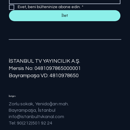
Evet, beni bülteninize abone edin.
*
İlet
İSTANBUL TV YAYINCILIK A.Ş.
Mersis No: ​​0481097865000001
Bayrampaşa VD: 4810978650
İletişim
Zorlu sokak, Yenidoğan mah.
Bayrampaşa, İstanbul
info@istanbultvkanal.com
Tel: 90(212)501 92 24