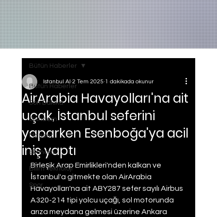
Bütün Haberler
Istanbul AI
2 Tem 2025
1 dakikada okunur
Bütün Haberler
AirArabia Havayolları'na ait
Son Dakika
uçak, İstanbul seferini
Gundem
yaparken Esenboğa'ya acil
Manset
iniş yaptı
Ekonomi
Birleşik Arap Emirlikleri'nden kalkan ve 
Bilim Teknoloji
İstanbul'a gitmekte olan AirArabia 
Spor
Havayolları'na ait ABY287 sefer sayılı Airbus 
A320-214 tipi yolcu uçağı, sol motorunda 
arıza meydana gelmesi üzerine Ankara 