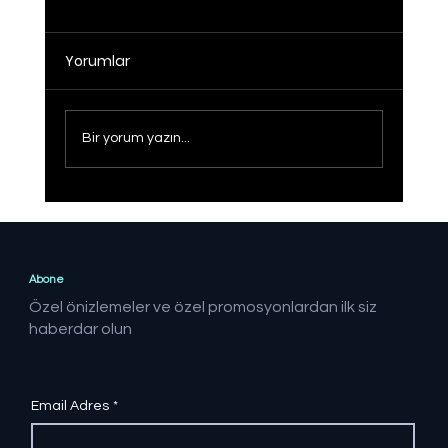
Yorumlar
Bir yorum yazın...
Sağlıklı Türkiye Yüzyılı hedefine adım
adım
Abone
Özel önizlemeler ve özel promosyonlardan ilk siz
haberdar olun
Email Adres
*