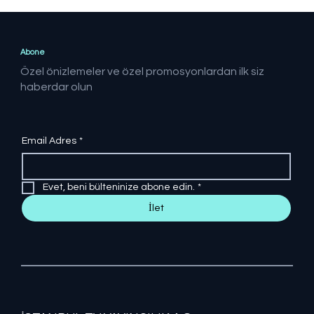
Cumhurbaşkanı Erdoğan, Malatya'ya
Ziyaret Gerçekleştirecek
Abone
Özel önizlemeler ve özel promosyonlardan ilk siz
haberdar olun
Email Adres
*
Evet, beni bülteninize abone edin.
*
İlet