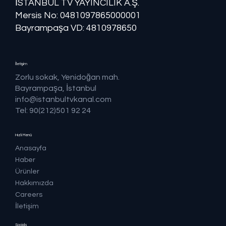
İSTANBUL TV YAYINCILIK A.Ş.
Mersis No: ​​0481097865000001
Bayrampaşa VD: 4810978650
İletişim
Zorlu sokak, Yenidoğan mah.
Bayrampaşa, İstanbul
info@istanbultvkanal.com
Tel: 90(212)501 92 24
Hızlı Menü
Anasayfa
Haber
Ürünler
Hakkımızda
Careers
İletişim
Socials