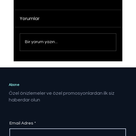
Yorumlar
Bir yorum yazın...
Dolaylı ARGE teşviki geçen yıl 106
milyar lira seviyesinde gerçekleşti
Abone
Özel önizlemeler ve özel promosyonlardan ilk siz
haberdar olun
Email Adres
*