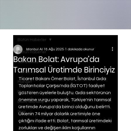
Bütün Haberler
Istanbul AI
18 Ağu 2025
1 dakikada okunur
Bütün Haberler
Bakan Bolat: Avrupa'da
Son Dakika
Tarımsal Üretimde Birinciyiz
Gundem
Ticaret Bakanı Ömer Bolat, İstanbul Gıda 
Manset
Toplantıcılar Çarşısı'nda (İGTOT) faaliyet 
Ekonomi
gösteren üyelerle buluştu. Gıda sektörünün 
önemine vurgu yaparak, Türkiye'nin tarımsal 
Bilim Teknoloji
üretimde Avrupa'da birinci olduğunu belirtti. 
Spor
Ülkenin 74 milyar dolarlık üretimiyle öne 
çıktığını ifade etti. Bolat, tarımsal üretimdeki 
zorlukları ve değişen iklim koşullarının 