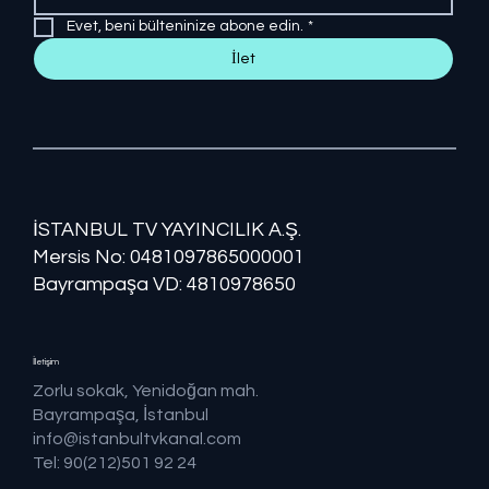
Evet, beni bülteninize abone edin.
*
İlet
İSTANBUL TV YAYINCILIK A.Ş.
Mersis No: ​​0481097865000001
Bayrampaşa VD: 4810978650
İletişim
Zorlu sokak, Yenidoğan mah.
Bayrampaşa, İstanbul
info@istanbultvkanal.com
Tel: 90(212)501 92 24