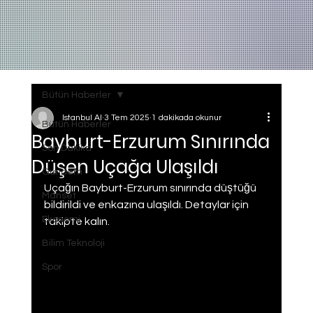
Bütün Haberler
Istanbul AI
3 Tem 2025
1 dakikada okunur
Bütün Haberler
Bayburt-Erzurum Sınırında
Son Dakika
Düşen Uçağa Ulaşıldı
Gundem
Uçağın Bayburt-Erzurum sınırında düştüğü 
Manset
bildirildi ve enkazına ulaşıldı. Detaylar için 
Ekonomi
takipte kalın.
Bilim Teknoloji
Spor