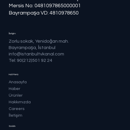
Mersis No: ​​0481097865000001
Bayrampaşa VD: 4810978650
İletişim
Zorlu sokak, Yenidoğan mah.
Bayrampaşa, İstanbul
info@istanbultvkanal.com
Tel: 90(212)501 92 24
Hızlı Menü
Anasayfa
Haber
Ürünler
Hakkımızda
Careers
İletişim
Socials