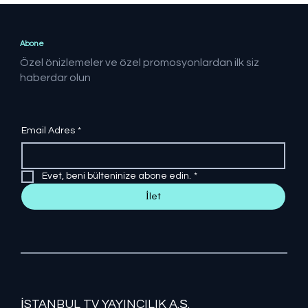
adım
Abone
Özel önizlemeler ve özel promosyonlardan ilk siz
haberdar olun
Email Adres
*
Evet, beni bülteninize abone edin.
*
İlet
İSTANBUL TV YAYINCILIK A.Ş.