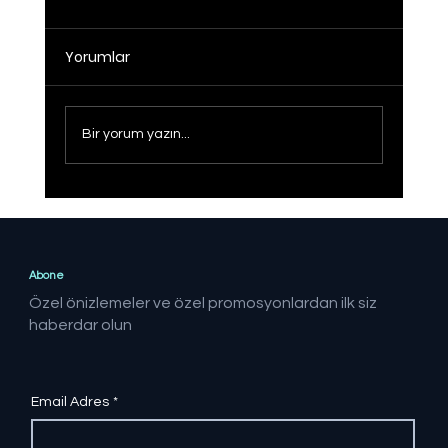
Yorumlar
Bir yorum yazın...
İlk Çeyrekte Kaydedilen Akıllı Telefon
Sayısı Türkiye'de 2,8 Milyona Ulaştı
Abone
Özel önizlemeler ve özel promosyonlardan ilk siz
haberdar olun
Email Adres
*