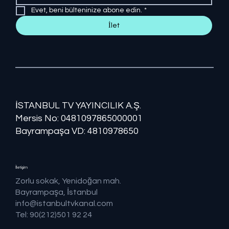
Evet, beni bülteninize abone edin.
*
İlet
İSTANBUL TV YAYINCILIK A.Ş.
Mersis No: ​​0481097865000001
Bayrampaşa VD: 4810978650
İletişim
Zorlu sokak, Yenidoğan mah.
Bayrampaşa, İstanbul
info@istanbultvkanal.com
Tel: 90(212)501 92 24