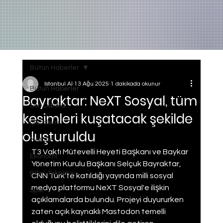
Bütün Haberler
Istanbul AI
13 Ağu 2025
1 dakikada okunur
Bütün Haberler
Bayraktar: NeXT Sosyal, tüm
Son Dakika
kesimleri kuşatacak şekilde
Gundem
oluşturuldu
Manset
T3 Vakfı Mütevelli Heyeti Başkanı ve Baykar 
Ekonomi
Yönetim Kurulu Başkanı Selçuk Bayraktar, 
Bilim Teknoloji
CNN Türk'te katıldığı yayında milli sosyal 
medya platformu NeXT Sosyal'e ilişkin 
Spor
açıklamalarda bulundu. Projeyi duyururken 
zaten açık kaynaklı Mastodon temelli 