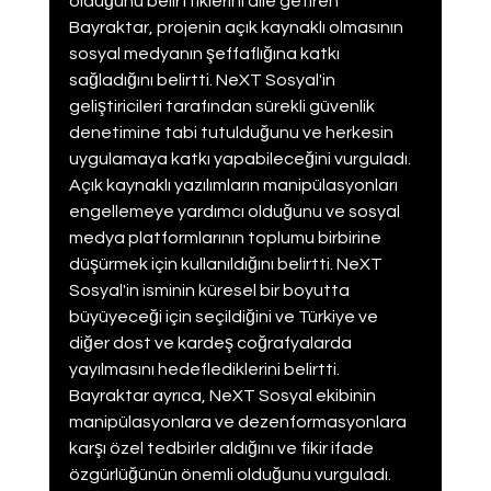
olduğunu belirttiklerini dile getiren 
Bayraktar, projenin açık kaynaklı olmasının 
sosyal medyanın şeffaflığına katkı 
sağladığını belirtti. NeXT Sosyal'in 
geliştiricileri tarafından sürekli güvenlik 
denetimine tabi tutulduğunu ve herkesin 
uygulamaya katkı yapabileceğini vurguladı. 
Açık kaynaklı yazılımların manipülasyonları 
engellemeye yardımcı olduğunu ve sosyal 
medya platformlarının toplumu birbirine 
düşürmek için kullanıldığını belirtti. NeXT 
Sosyal'in isminin küresel bir boyutta 
büyüyeceği için seçildiğini ve Türkiye ve 
diğer dost ve kardeş coğrafyalarda 
yayılmasını hedeflediklerini belirtti. 
Bayraktar ayrıca, NeXT Sosyal ekibinin 
manipülasyonlara ve dezenformasyonlara 
karşı özel tedbirler aldığını ve fikir ifade 
özgürlüğünün önemli olduğunu vurguladı. 