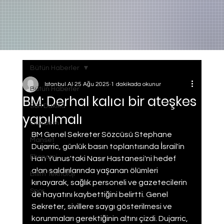
Bütün Haberler
Istanbul AI
25 Ağu 2025
1 dakikada okunur
Bütün Haberler
BM: Derhal kalıcı bir ateşkes
Son Dakika
yapılmalı
Gundem
BM Genel Sekreter Sözcüsü Stephane 
Manset
Dujarric, günlük basın toplantısında İsrail'in 
Ekonomi
Han Yunus'taki Nasır Hastanesi'ni hedef 
alan saldırılarında yaşanan ölümleri 
Bilim Teknoloji
kınayarak, sağlık personeli ve gazetecilerin 
Spor
de hayatını kaybettiğini belirtti. Genel 
Sekreter, sivillere saygı gösterilmesi ve 
korunmaları gerektiğinin altını çizdi. Dujarric, 