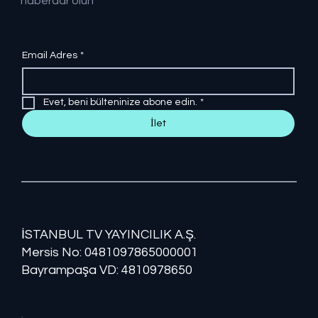
haberdar olun
Email Adres
*
Evet, beni bülteninize abone edin.
*
İlet
İSTANBUL TV YAYINCILIK A.Ş.
Mersis No: ​​0481097865000001
Bayrampaşa VD: 4810978650