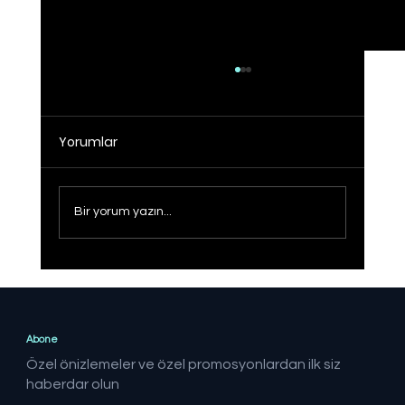
Yorumlar
Bir yorum yazın...
Sağlıklı Türkiye Yüzyılı hedefine adım
adım
Abone
Özel önizlemeler ve özel promosyonlardan ilk siz
haberdar olun