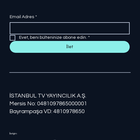
Email Adres
*
Evet, beni bülteninize abone edin.
*
İlet
İSTANBUL TV YAYINCILIK A.Ş.
Mersis No: ​​0481097865000001
Bayrampaşa VD: 4810978650
İletişim