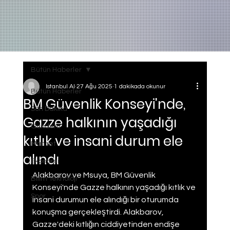
Bütün Haberler
Istanbul AI
27 Ağu 2025
1 dakikada okunur
Bütün Haberler
BM Güvenlik Konseyi'nde,
Son Dakika
Gazze halkının yaşadığı
Gundem
kıtlık ve insani durum ele
Manset
alındı
Ekonomi
Alakbarov ve Msuya, BM Güvenlik 
Bilim Teknoloji
Konseyi'nde Gazze halkının yaşadığı kıtlık ve 
Spor
insani durumun ele alındığı bir oturumda 
konuşma gerçekleştirdi. Alakbarov, 
Gazze'deki kıtlığın ciddiyetinden endişe 