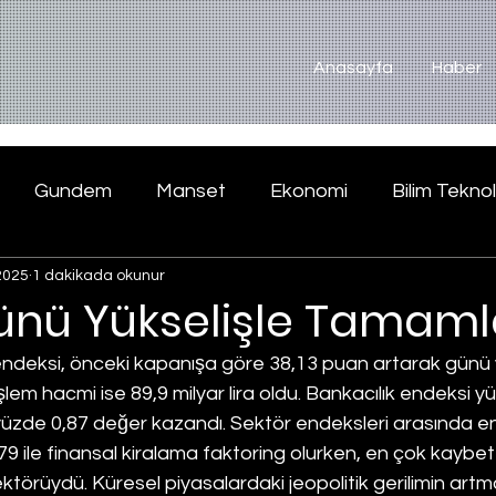
Anasayfa
Haber
Gundem
Manset
Ekonomi
Bilim Teknol
2025
1 dakikada okunur
ünü Yükselişle Tamaml
ndeksi, önceki kapanışa göre 38,13 puan artarak günü y
em hacmi ise 89,9 milyar lira oldu. Bankacılık endeksi yü
yüzde 0,87 değer kazandı. Sektör endeksleri arasında e
9 ile finansal kiralama faktoring olurken, en çok kaybet
ektörüydü. Küresel piyasalardaki jeopolitik gerilimin artm