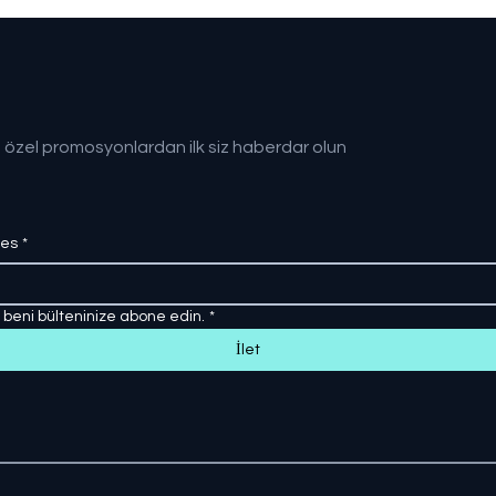
seviyesinde gerçekleşti
Anl
 özel promosyonlardan ilk siz haberdar olun
res
*
, beni bülteninize abone edin.
*
İlet