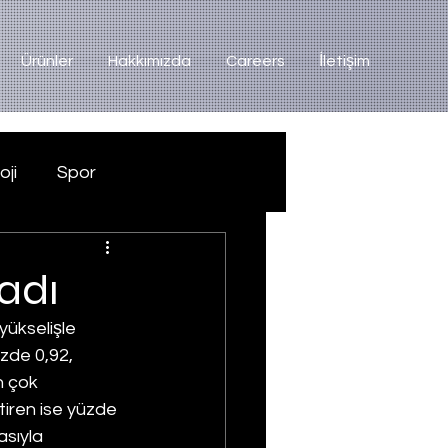
Ürünler
Hakkımızda
Careers
İletişim
oji
Spor
adı
ükselişle 
zde 0,92, 
n çok 
tiren ise yüzde 
asıyla 