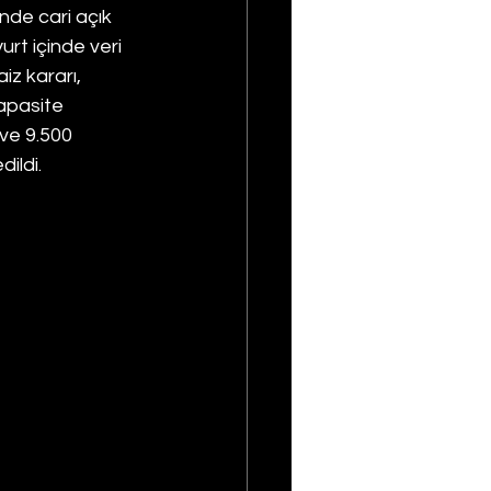
inde cari açık 
urt içinde veri 
z kararı, 
apasite 
ve 9.500 
ildi.