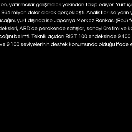
en, yatırımcılar gelişmeleri yakından takip ediyor. Yurt iç
864 milyon dolar olarak gerçekleşti. Analistler ise yarın y
cağını, yurt dışında ise Japonya Merkez Bankası (BoJ) fai
ksleri, ABD'de perakende satışlar, sanayi üretimi ve k
cağını belirtti. Teknik açıdan BIST 100 endeksinde 9.400 
 ve 9.100 seviyelerinin destek konumunda olduğu ifade ed