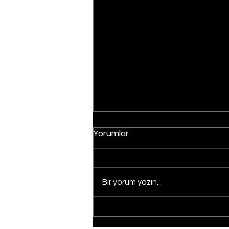
Yorumlar
Bir yorum yazın...
Borsada otomotiv
şirketlerinde ağustos