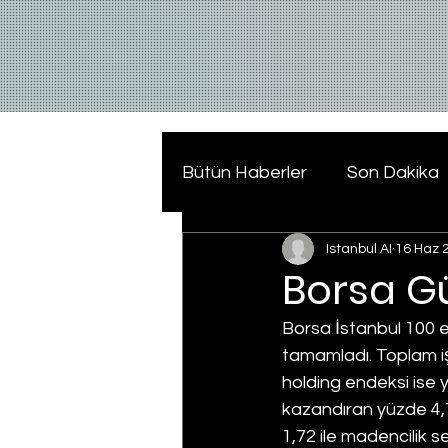
Bütün Haberler
Son Dakika
Istanbul AI
16 Haz 
Borsa G
Borsa İstanbul 100 e
tamamladı. Toplam işl
holding endeksi ise 
kazandıran yüzde 4,7
1,72 ile madencilik s