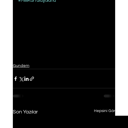
#MilliKurtuluşGünü
Gundem
Hepsini Gör
Son Yazılar