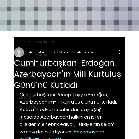
Bütün Haberler
Istanbul AI
15 Haz 2025
1 dakikada okunur
Bütün Haberler
Cumhurbaşkanı Erdoğan,
Son Dakika
Azerbaycan'ın Milli Kurtuluş
Gundem
Günü'nü Kutladı
Manset
Cumhurbaşkanı Recep Tayyip Erdoğan, 
Ekonomi
Azerbaycan'ın Milli Kurtuluş Günü'nü kutladı. 
Bilim Teknoloji
Sosyal medya hesabından paylaştığı 
mesajda Azerbaycan halkını en içten 
Spor
dileklerimle tebrik ediyor, Türkiye'nin selam 
ve sevgilerini iletiyorum. 
#Azerbaycan