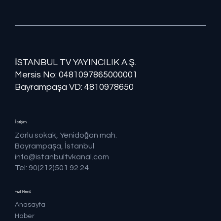
İSTANBUL TV YAYINCILIK A.Ş.
Mersis No: ​​0481097865000001
Bayrampaşa VD: 4810978650
İletişim
Zorlu sokak, Yenidoğan mah.
Bayrampaşa, İstanbul
info@istanbultvkanal.com
Tel: 90(212)501 92 24
Hızlı Menü
Anasayfa
Haber