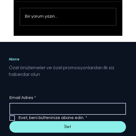
Bir yorum yazın...
Operasyonlar sonucunda 21 ilde
FETÖ'ye yönelik yapılan
operasyonlarda 41 şüpheli yakalandı
Abone
Özel önizlemeler ve özel promosyonlardan ilk siz
haberdar olun
Email Adres
*
Evet, beni bülteninize abone edin.
*
İlet