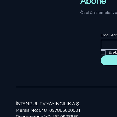
Abone
Özel önizlemeler ve
Email Ad
Evet
İSTANBUL TV YAYINCILIK A.Ş.
Mersis No: ​​0481097865000001
Bayrampaşa VD: 4810978650