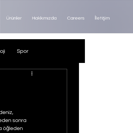
Ürünler
Hakkımızda
Careers
İletişim
oji
Spor
eniz, 
leden sonra 
a öğleden 