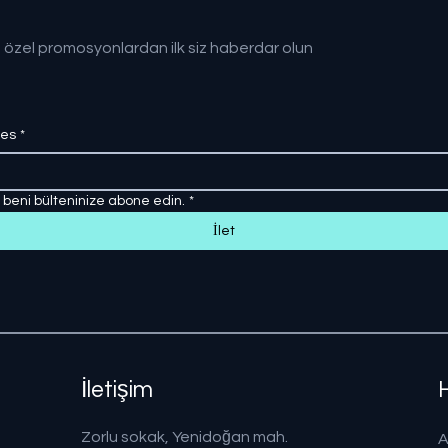
 özel promosyonlardan ilk siz haberdar olun
res
*
, beni bülteninize abone edin.
*
İlet
İletişim
Zorlu sokak, Yenidoğan mah.
A