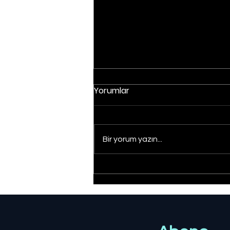
Yorumlar
Bir yorum yazın...
Düzce'de yangın:
Müdahale sürüyor