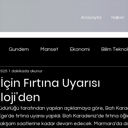
Anasayfa
Haber
Gundem
Manset
Ekonomi
Bilim Teknol
2025
1 dakikada okunur
İçin Fırtına Uyarısı
oji'den
dürlüğü tarafından yapılan açıklamaya göre, Batı Karad
'de fırtına uyarısı yapıldı. Batı Karadeniz'de fırtına öğ
rın akşam saatlerine kadar devam edecek. Marmara'da d