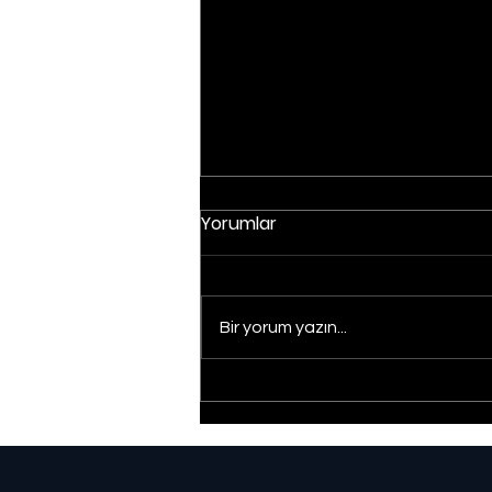
Yorumlar
Bir yorum yazın...
Düzce'de yangın:
Müdahale sürüyor