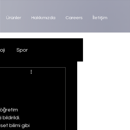
Ürünler
Hakkımızda
Careers
İletişim
oji
Spor
köğretim 
ldirildi. 
t bilimi gibi 