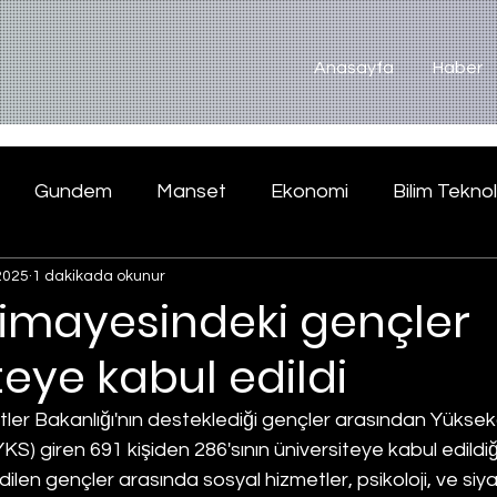
Anasayfa
Haber
Gundem
Manset
Ekonomi
Bilim Teknol
2025
1 dakikada okunur
himayesindeki gençler
teye kabul edildi
tler Bakanlığı'nın desteklediği gençler arasından Yükse
KS) giren 691 kişiden 286'sının üniversiteye kabul edildiği bi
ilen gençler arasında sosyal hizmetler, psikoloji, ve siyase