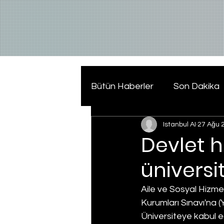
Bütün Haberler
Son Dakika
Istanbul AI
27 Ağu 
Devlet 
üniversi
Aile ve Sosyal Hizme
Kurumları Sınavı'na (Y
Üniversiteye kabul ed