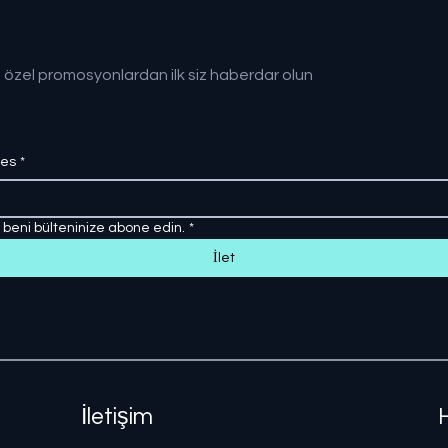
 özel promosyonlardan ilk siz haberdar olun
res
*
, beni bülteninize abone edin.
*
İlet
İletişim