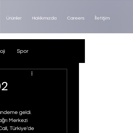
Ürünler
Hakkımızda
Careers
İletişim
oji
Spor
02
ündeme geldi. 
ağrı Merkezi 
all, Türkiye'de 