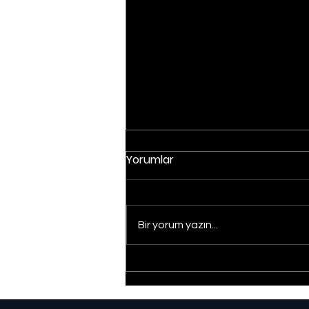
Yorumlar
Bir yorum yazın...
Düzce'de yangın:
Müdahale sürüyor