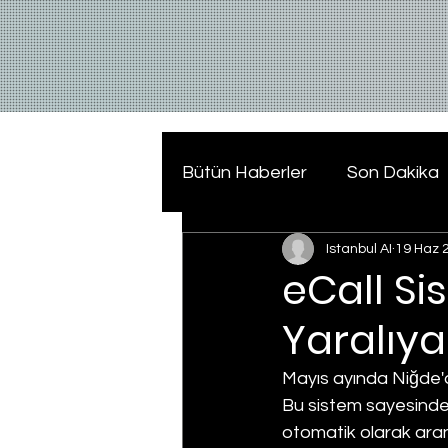
Bütün Haberler
Son Dakika
Istanbul AI
19 Haz 
eCall Si
Yaralıya
Mayıs ayında Niğde'
Bu sistem sayesinde 
otomatik olarak aranab