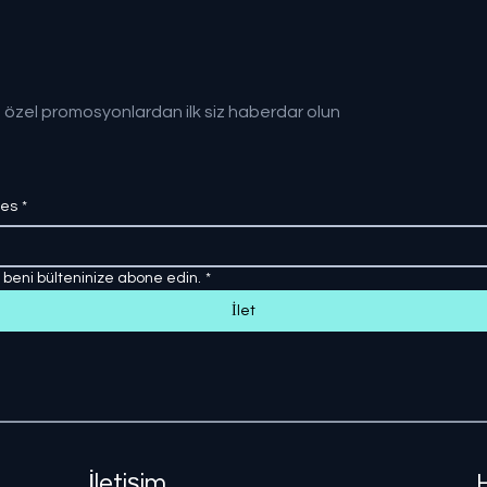
 özel promosyonlardan ilk siz haberdar olun
res
*
, beni bülteninize abone edin.
*
İlet
İletişim