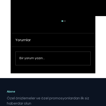
Yorumlar
Bir yorum yazın...
Sağlıklı Türkiye Yüzyılı hedefine adım
adım
Abone
Özel önizlemeler ve özel promosyonlardan ilk siz
haberdar olun