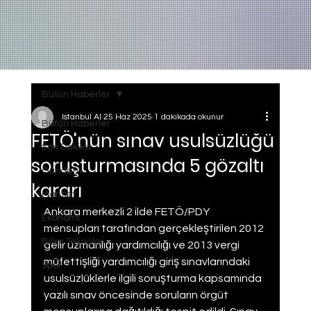
Bütün Haberler
Istanbul AI
25 Haz 2025
1 dakikada okunur
Bütün Haberler
FETÖ'nün sınav usulsüzlüğü
Son Dakika
soruşturmasında 5 gözaltı
Gundem
kararı
Manset
Ankara merkezli 2 ilde FETÖ/PDY 
Ekonomi
mensupları tarafından gerçekleştirilen 2012 
Bilim Teknoloji
gelir uzmanlığı yardımcılığı ve 2013 vergi 
müfettişliği yardımcılığı giriş sınavlarındaki 
Spor
usulsüzlüklerle ilgili soruşturma kapsamında 
yazılı sınav öncesinde soruların örgüt 