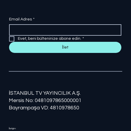
Email Adres
*
Evet, beni bülteninize abone edin.
*
İlet
İSTANBUL TV YAYINCILIK A.Ş.
Mersis No: ​​0481097865000001
Bayrampaşa VD: 4810978650
İletişim