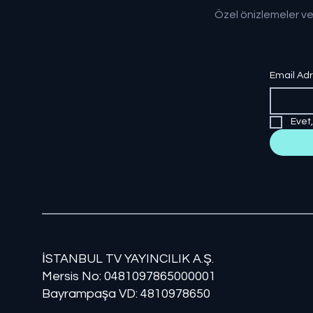
Özel önizlemeler ve
Email Ad
Evet
İSTANBUL TV YAYINCILIK A.Ş.
Mersis No: ​​0481097865000001
Bayrampaşa VD: 4810978650