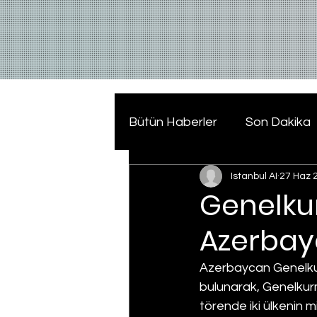
Bütün Haberler
Son Dakika
Istanbul AI
27 Haz 
Genelku
Azerbayc
Azerbaycan Genelkur
bulunarak, Genelkurm
törende iki ülkenin mi