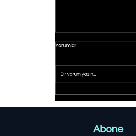
Yorumlar
Bir yorum yazın...
Cumhurbaşkanı Erdoğan,
Malatya'ya Ziyaret
Gerçekleştirecek
Abone