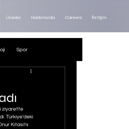
Ürünler
Hakkımızda
Careers
İletişim
oji
Spor
adı
 ziyarette 
. Türkiye'deki 
nur Kıtası'nı 