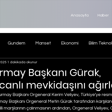
Anasayfa
Haber
Gundem
Manset
Ekonomi
Bilim Teknol
2025
1 dakikada okunur
rmay Başkanı Gürak,
anlı mevkidaşını ağırl
may Başkanı Orgeneral Kerim Veliyev, Türkiye'ye resmi
ay Başkanı Orgeneral Metin Gürak tarafından karşılandı
lli marşlarının çalınmasının ardından, Orgeneral Veliyev, O