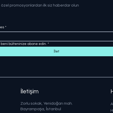
 özel promosyonlardan ilk siz haberdar olun
res
*
, beni bülteninize abone edin.
*
İlet
İletişim
Zorlu sokak, Yenidoğan mah.
A
Bayrampaşa, İstanbul
H