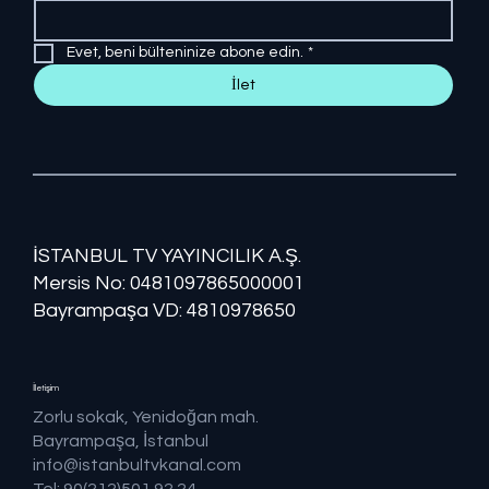
Evet, beni bülteninize abone edin.
*
İlet
İSTANBUL TV YAYINCILIK A.Ş.
Mersis No: ​​0481097865000001
Bayrampaşa VD: 4810978650
İletişim
Zorlu sokak, Yenidoğan mah.
Bayrampaşa, İstanbul
info@istanbultvkanal.com