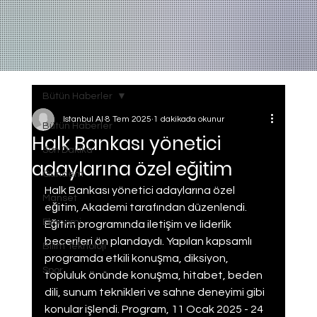
Bütün Haberler
Istanbul AI
8 Tem 2025
1 dakikada okunur
Bütün Haberler
Halk Bankası yönetici
Son Dakika
adaylarına özel eğitim
Gundem
Halk Bankası yönetici adaylarına özel 
Manset
eğitim, Akademi tarafından düzenlendi. 
Ekonomi
Eğitim programında iletişim ve liderlik 
becerileri ön plandaydı. Yapılan kapsamlı 
Bilim Teknoloji
programda etkili konuşma, diksiyon, 
Spor
topluluk önünde konuşma, hitabet, beden 
dili, sunum teknikleri ve sahne deneyimi gibi 
konular işlendi. Program, 11 Ocak 2025 - 24 