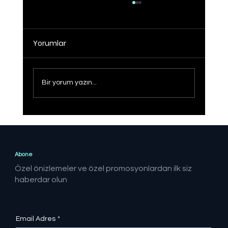
Yorumlar
Bir yorum yazın...
Sağlıklı Türkiye Yüzyılı hedefine adım
adım
Abone
Özel önizlemeler ve özel promosyonlardan ilk siz
haberdar olun
Email Adres
*