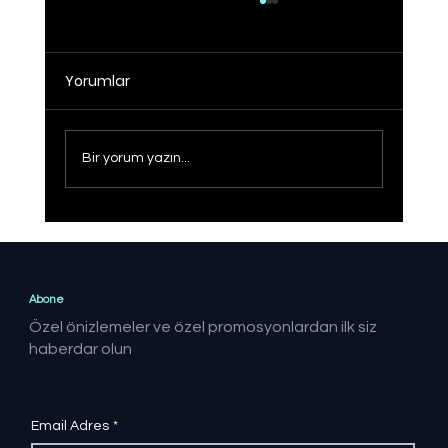
Yorumlar
Bir yorum yazın...
İlk Çeyrekte Kaydedilen Akıllı Telefon
Sayısı Türkiye'de 2,8 Milyona Ulaştı
Abone
Özel önizlemeler ve özel promosyonlardan ilk siz
haberdar olun
Email Adres
*