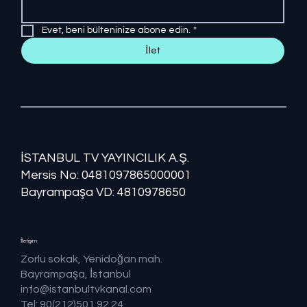
Evet, beni bülteninize abone edin.
*
İlet
İSTANBUL TV YAYINCILIK A.Ş.
Mersis No: ​​0481097865000001
Bayrampaşa VD: 4810978650
İletişim
Zorlu sokak, Yenidoğan mah.
Bayrampaşa, İstanbul
info@istanbultvkanal.com
Tel: 90(212)501 92 24