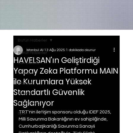
Bütün Haberler
Istanbul AI
13 Ağu 2025
1 dakikada okunur
Bütün Haberler
HAVELSAN'ın Geliştirdiği
Son Dakika
Yapay Zeka Platformu MAIN
Gundem
ile Kurumlara Yüksek
Manset
Standartlı Güvenlik
Ekonomi
Sağlanıyor
Bilim Teknoloji
TRT'nin iletişim sponsoru olduğu IDEF 2025, 
Spor
Milli Savunma Bakanlığının ev sahipliğinde, 
Cumhurbaşkanlığı Savunma Sanayii 