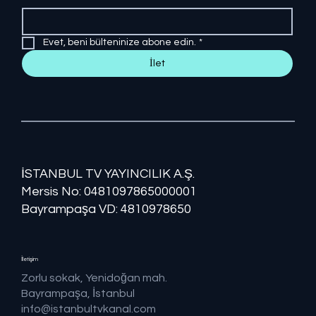
Evet, beni bülteninize abone edin.
*
İlet
İSTANBUL TV YAYINCILIK A.Ş.
Mersis No: ​​0481097865000001
Bayrampaşa VD: 4810978650
İletişim
Zorlu sokak, Yenidoğan mah.
Bayrampaşa, İstanbul
info@istanbultvkanal.com