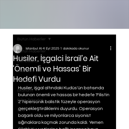
Bütün Haberler
Istanbul AI
4 Eyl 2025
1 dakikada okunur
Bütün Haberler
Husiler, İşgalci İsrail'e Ait
Son Dakika
'Önemli ve Hassas' Bir
Gundem
Hedefi Vurdu
Manset
Husiler, işgal altındaki Kudüs'ün batısında 
Ekonomi
bulunan önemli ve hassas bir hedefe 'Filistin 
Bilim Teknoloji
2' hipersonik balistik füzeyle operasyon 
gerçekleştirdiklerini duyurdu. Operasyon 
Spor
başarılı oldu ve milyonlarca siyonist 
sığınaklara kaçmak zorunda kaldı. Yemen 