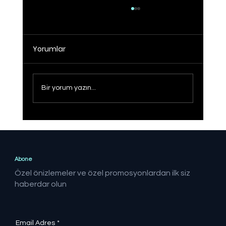
Yorumlar
Bir yorum yazın...
Sağlıklı Türkiye Yüzyılı hedefine adım
adım
Abone
Özel önizlemeler ve özel promosyonlardan ilk siz
haberdar olun
Email Adres
*