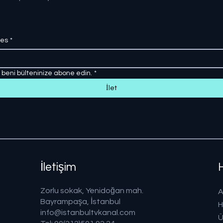
res
*
, beni bülteninize abone edin.
*
İlet
İletişim
Zorlu sokak, Yenidoğan mah.
A
Bayrampaşa, İstanbul
H
info@istanbultvkanal.com
Ü