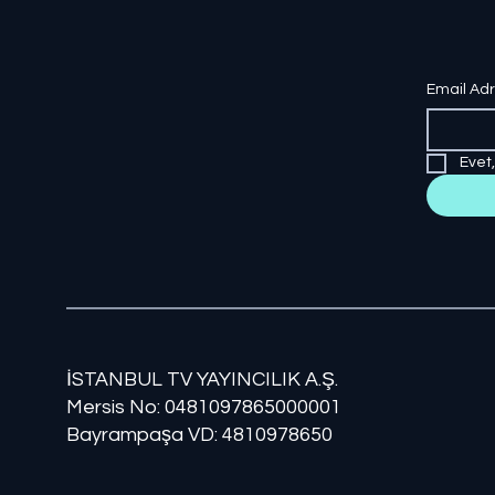
Email Ad
Evet
İSTANBUL TV YAYINCILIK A.Ş.
Mersis No: ​​0481097865000001
Bayrampaşa VD: 4810978650