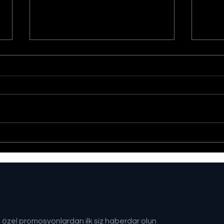
Sağlıklı Türkiye Yüzyılı
Gazz
hedefine adım adım
Kişi
Kayb
 özel promosyonlardan ilk siz haberdar olun