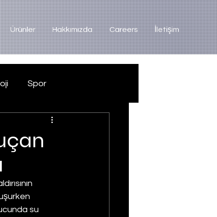
Ürünler
Hakkımızda
Careers
İletişim
oji
Spor
 uçan
ı
dırısının 
çuşurken 
nucunda su 