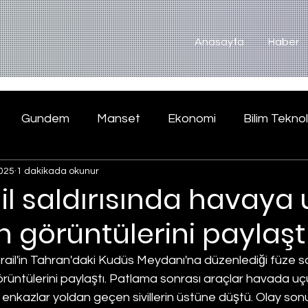
Anasayfa
Haber
Gundem
Manset
Ekonomi
Bilim Teknol
025
1 dakikada okunur
rail saldırısında havaya
n görüntülerini paylaşt
rail'in Tahran'daki Kudüs Meydanı'na düzenlediği füze sal
rüntülerini paylaştı. Patlama sonrası araçlar havada u
enkazlar yoldan geçen sivillerin üstüne düştü. Olay so