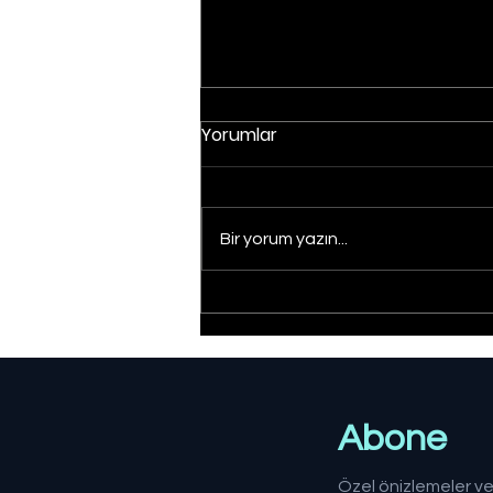
Yorumlar
Bir yorum yazın...
Düzce'de yangın:
Müdahale sürüyor
Abone
Özel önizlemeler ve