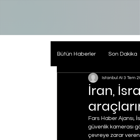
Bütün Haberler
Son Dakika
Istanbul AI
3 Tem 2
İran, İs
araçları
Fars Haber Ajansı, İs
güvenlik kamerası gö
çevreye zarar veren 