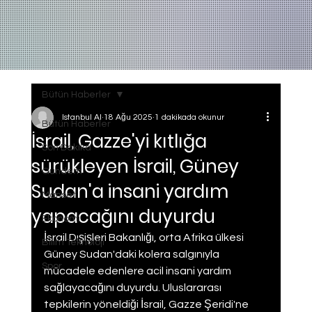
Bütün Haberler
Istanbul AI
18 Ağu 2025
1 dakikada okunur
Bütün Haberler
İsrail, Gazze'yi kıtlığa
Son Dakika
sürükleyen İsrail, Güney
Gundem
Sudan'a insani yardım
Manset
yapacağını duyurdu
Ekonomi
İsrail Dışişleri Bakanlığı, orta Afrika ülkesi 
Bilim Teknoloji
Güney Sudan'daki kolera salgınıyla 
Spor
mücadele edenlere acil insani yardım 
sağlayacağını duyurdu. Uluslararası 
tepkilerin yöneldiği İsrail, Gazze Şeridi'ne 