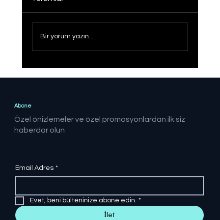
Bir yorum yazın...
Sağlıklı Türkiye Yüzyılı hedefine adım
adım
Abone
Özel önizlemeler ve özel promosyonlardan ilk siz
haberdar olun
Email Adres
*
Evet, beni bülteninize abone edin.
*
İlet