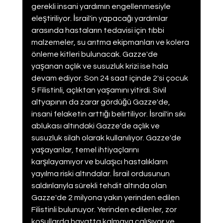
gerekli insani yardımın engellenmesiyle 
eleştiriliyor. İsrail'in yapacağı yardımlar 
arasında hastaların tedavisi için tıbbi 
malzemeler, su arıtma ekipmanları ve kolera 
önleme kitleri bulunacak. Gazze'de 
yaşanan açlık ve susuzluk krizi ise hala 
devam ediyor. Son 24 saat içinde 2'si çocuk 
5 Filistinli, açlıktan yaşamını yitirdi. Sivil 
altyapının da zarar gördüğü Gazze'de, 
insani felaketin arttığı belirtiliyor. İsrail'in sıkı 
ablukası altındaki Gazze'de açlık ve 
susuzluk silah olarak kullanılıyor. Gazze'de 
yaşayanlar, temel ihtiyaçlarını 
karşılayamıyor ve bulaşıcı hastalıkların 
yayılma riski altındalar. İsrail ordusunun 
saldırılarıyla sürekli tehdit altında olan 
Gazze'de 2 milyona yakın yerinden edilen 
Filistinli bulunuyor. Yerinden edilenler, zor 
koşullarda hayatta kalmaya çalışıyor ve 