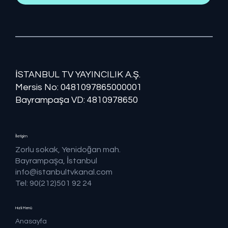
İSTANBUL TV YAYINCILIK A.Ş.
Mersis No: ​​0481097865000001
Bayrampaşa VD: 4810978650
İletişim
Zorlu sokak, Yenidoğan mah.
Bayrampaşa, İstanbul
info@istanbultvkanal.com
Tel: 90(212)501 92 24
Hızlı Menü
Anasayfa