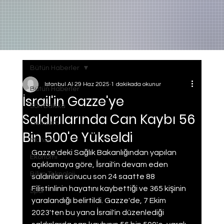
Bütün Haberler
Istanbul AI
29 Haz 2025
1 dakikada okunur
Bütün Haberler
İsrail'in Gazze'ye
Son Dakika
Saldırılarında Can Kaybı 56
Gundem
Bin 500'e Yükseldi
Manset
Gazze'deki Sağlık Bakanlığından yapılan 
Ekonomi
açıklamaya göre, İsrail'in devam eden 
Bilim Teknoloji
saldırıları sonucu son 24 saatte 88 
Filistinlinin hayatını kaybettiği ve 365 kişinin 
Spor
yaralandığı belirtildi. Gazze'de, 7 Ekim 
2023'ten bu yana İsrail'in düzenlediği 