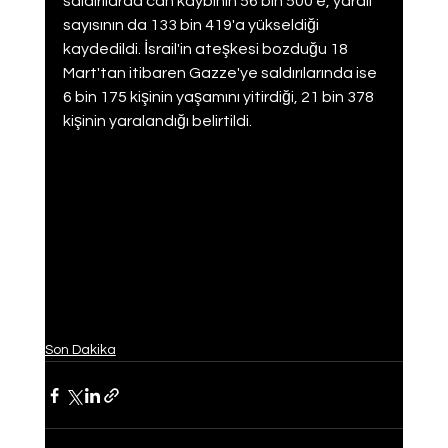
saldırılarda can kaybının 56 bin 500'e, yaralı 
sayısının da 133 bin 419'a yükseldiği 
kaydedildi. İsrail'in ateşkesi bozduğu 18 
Mart'tan itibaren Gazze'ye saldırılarında ise 
6 bin 175 kişinin yaşamını yitirdiği, 21 bin 378 
kişinin yaralandığı belirtildi.
Son Dakika