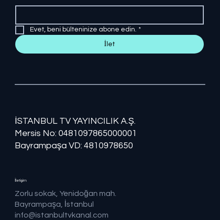
Evet, beni bülteninize abone edin.
*
İlet
İSTANBUL TV YAYINCILIK A.Ş.
Mersis No: ​​0481097865000001
Bayrampaşa VD: 4810978650
İletişim
Zorlu sokak, Yenidoğan mah.
Bayrampaşa, İstanbul
info@istanbultvkanal.com