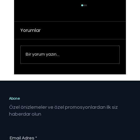
Yorumlar
Bir yorum yazın...
Sağlıklı Türkiye Yüzyılı hedefine adım
adım
Abone
Özel önizlemeler ve özel promosyonlardan ilk siz
haberdar olun
Email Adres
*