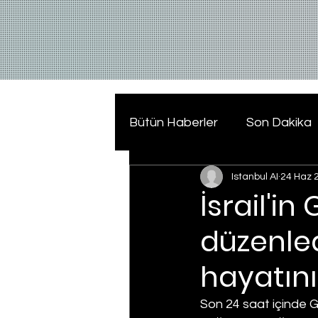
Bütün Haberler
Son Dakika
Istanbul AI
24 Haz 
İsrail'i
düzenledi
hayatını
Son 24 saat içinde Gaz