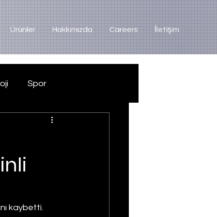
Ürünler
Hakkımızda
Careers
İletişim
oji
Spor
inli
nı kaybetti. 