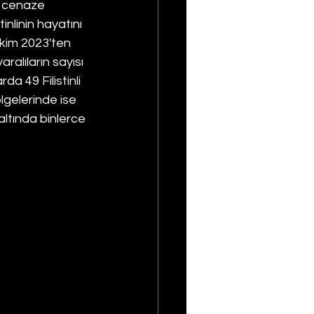
9 cenaze 
tinlinin hayatını 
 Ekim 2023'ten 
alıların sayısı 
a 49 Filistinli 
lgelerinde ise 
 altında binlerce 