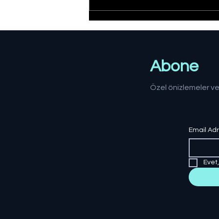
Düzce'de yangın:
Müdahale sürüyor
Abone
Özel önizlemeler ve
Email Ad
Evet