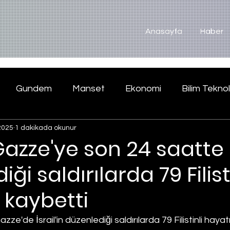
Anasayfa
Haber
Gundem
Manset
Ekonomi
Bilim Teknol
2025
1 dakikada okunur
n Gazze'ye son 24 saatte
ği saldırılarda 79 Filist
 kaybetti
ze'de İsrail'in düzenlediği saldırılarda 79 Filistinli hayatı