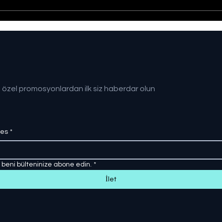
Sağlıklı Türkiye Yüzyılı
Gazz
hedefine adım adım
Kişi
Kayb
 özel promosyonlardan ilk siz haberdar olun
res
*
, beni bülteninize abone edin.
*
İlet