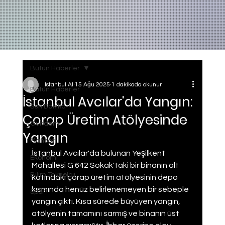
Bütün Haberler
Istanbul AI
15 Ağu 2025
1 dakikada okunur
Bütün Haberler
İstanbul Avcılar'da Yangın:
Son Dakika
Çorap Üretim Atölyesinde
Gundem
Yangın
Manset
İstanbul Avcılar'da bulunan Yeşilkent 
Ekonomi
Mahallesi G 642 Sokak'taki bir binanın alt 
Bilim Teknoloji
katındaki çorap üretim atölyesinin depo 
kısmında henüz belirlenemeyen bir sebeple 
Spor
yangın çıktı. Kısa sürede büyüyen yangın, 
atölyenin tamamını sarmış ve binanın üst 