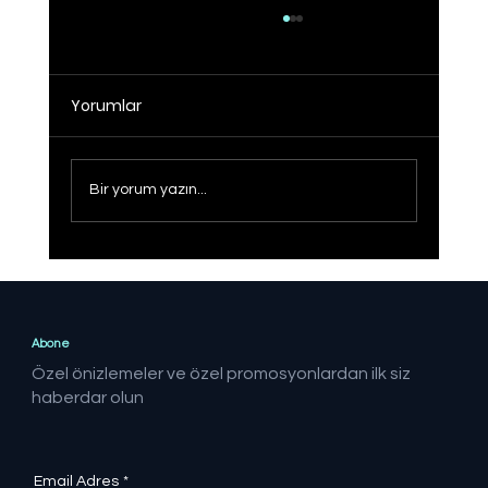
Yorumlar
Bir yorum yazın...
Sağlıklı Türkiye Yüzyılı hedefine adım
adım
Abone
Özel önizlemeler ve özel promosyonlardan ilk siz
haberdar olun
Email Adres
*