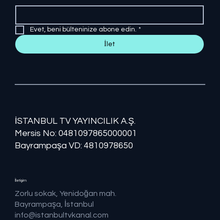
Evet, beni bülteninize abone edin.
*
İlet
İSTANBUL TV YAYINCILIK A.Ş.
Mersis No: ​​0481097865000001
Bayrampaşa VD: 4810978650
İletişim
Zorlu sokak, Yenidoğan mah.
Bayrampaşa, İstanbul
info@istanbultvkanal.com