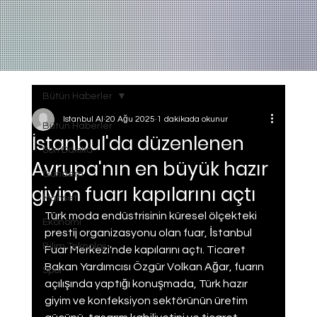
Bütün Haberler
Istanbul AI
20 Ağu 2025
1 dakikada okunur
Bütün Haberler
İstanbul'da düzenlenen
Son Dakika
Avrupa'nın en büyük hazır
Gundem
giyim fuarı kapılarını açtı
Manset
Türk moda endüstrisinin küresel ölçekteki 
Ekonomi
prestij organizasyonu olan fuar, İstanbul 
Bilim Teknoloji
Fuar Merkezi'nde kapılarını açtı. Ticaret 
Bakan Yardımcısı Özgür Volkan Ağar, fuarın 
Spor
açılışında yaptığı konuşmada, Türk hazır 
giyim ve konfeksiyon sektörünün üretim 