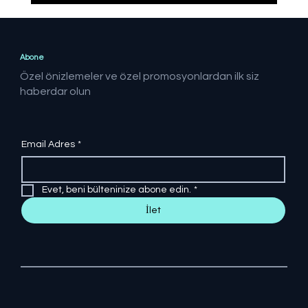
Dolaylı ARGE teşviki geçen yıl 106
milyar lira seviyesinde gerçekleşti
Abone
Özel önizlemeler ve özel promosyonlardan ilk siz
haberdar olun
Email Adres
*
Evet, beni bülteninize abone edin.
*
İlet