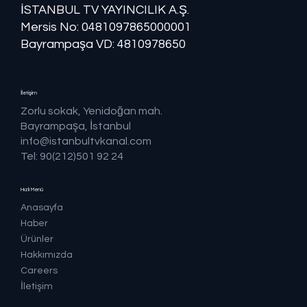
İSTANBUL TV YAYINCILIK A.Ş.
Mersis No: ​​0481097865000001
Bayrampaşa VD: 4810978650
İletişim
Zorlu sokak, Yenidoğan mah.
Bayrampaşa, İstanbul
info@istanbultvkanal.com
Tel: 90(212)501 92 24
Hızlı Menü
Anasayfa
Haber
Ürünler
Hakkımızda
Careers
İletişim