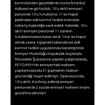
kontrolünden geçirildikten sonra İstanbul 
Adliyesi'ne götürüldü. 10'u aktif emniyet 
personeli 13'ü tutuklama, 1'i 'ev hapsi' 
şeklindeki adli kontrol tedbiri istemiyle 
nöbetçi hakimliğe sevk edildi. Hakimlik, 10'u 
aktif emniyet personeli 11 zanlının 
tutuklanmasına karar verdi. 1'ine 'ev hapsi' 
olmak üzere 3 şüpheli hakkında ise adli 
kontrol tedbiri uygulanması kararlaştırıldı. 
Emniyet Müdürlüğü Kaçakçılık Suçlarıyla 
Mücadele Şubesince yapılan çalışmalarda, 
FETÖ/PDY'nin emniyetteki mahrem 
yapılanmasında 21 şüphelinin faaliyet 
gösterdiği tespit edilmişti. Operasyonda, 
13'ü aktif, 6'sı ihraç edilmiş emniyet 
personeli ile 2 sözde emniyet mahrem imamı 
gözaltına alınmıştı.