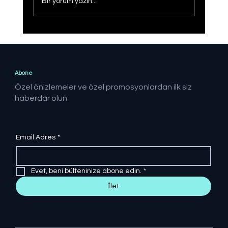
Bir yorum yazın...
Operasyonlar sonucunda 21 ilde
FETÖ'ye yönelik yapılan
operasyonlarda 41 şüpheli yakalandı
Abone
Özel önizlemeler ve özel promosyonlardan ilk siz
haberdar olun
Email Adres
*
Evet, beni bülteninize abone edin.
*
İlet