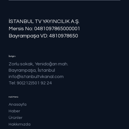
İSTANBUL TV YAYINCILIK A.Ş.
Mersis No: ​​0481097865000001
Bayrampaşa VD: 4810978650
İletişim
Zorlu sokak, Yenidoğan mah.
Bayrampaşa, İstanbul
info@istanbultvkanal.com
Tel: 90(212)501 92 24
Hızlı Menü
Anasayfa
Haber
Ürünler
Hakkımızda