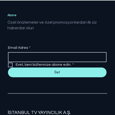
FETÖ'ye yönelik yapılan
operasyonlarda 41 şüpheli yakalandı
Abone
Özel önizlemeler ve özel promosyonlardan ilk siz
haberdar olun
Email Adres
*
Evet, beni bülteninize abone edin.
*
İlet
İSTANBUL TV YAYINCILIK A.Ş.