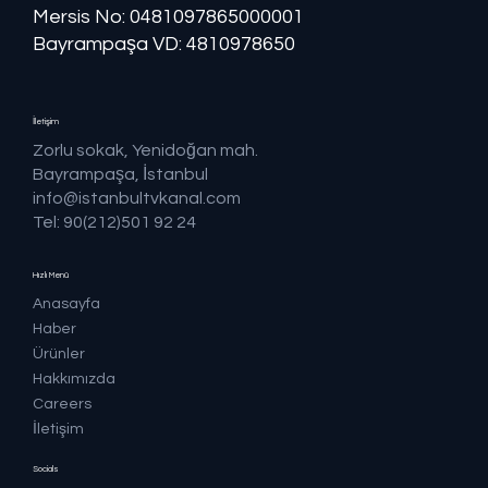
Mersis No: ​​0481097865000001
Bayrampaşa VD: 4810978650
İletişim
Zorlu sokak, Yenidoğan mah.
Bayrampaşa, İstanbul
info@istanbultvkanal.com
Tel: 90(212)501 92 24
Hızlı Menü
Anasayfa
Haber
Ürünler
Hakkımızda
Careers
İletişim
Socials