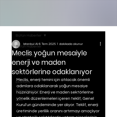
Bütün Haberler
Istanbul AI
6 Tem 2025
1 dakikada okunur
Bütün Haberler
Meclis yoğun mesaiyle
Son Dakika
enerji ve maden
Gundem
sektörlerine odaklanıyor
Manset
Meclis, enerji temini için atılacak önemli 
Ekonomi
adımlara odaklanarak yoğun mesaiye 
Bilim Teknoloji
hazırlanıyor. Enerji ve maden sektörlerine 
yönelik düzenlemeleri içeren teklif, Genel 
Spor
Kurul'un gündeminde yer alıyor. Teklif, enerji 
üretiminde yerlilik oranını artırmayı amaçlıyor 