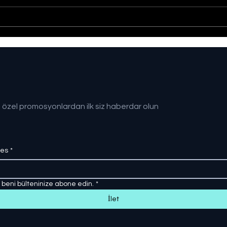
Sağlıklı Türkiye Yüzyılı
Gazz
hedefine adım adım
Kişi
Kayb
 özel promosyonlardan ilk siz haberdar olun
res
*
, beni bülteninize abone edin.
*
İlet