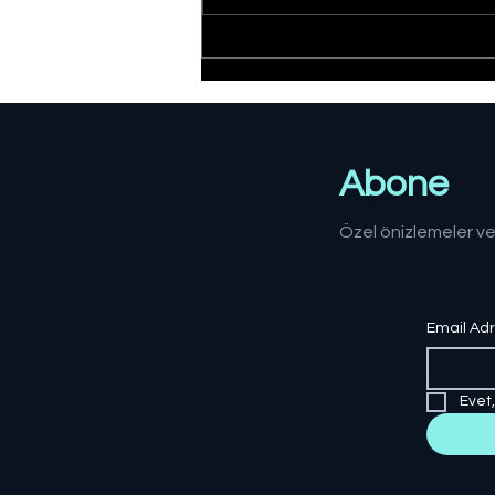
Düzce'de yangın:
Müdahale sürüyor
Abone
Özel önizlemeler ve
Email Ad
Evet