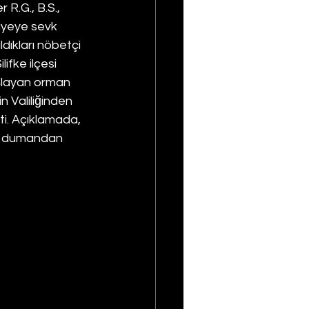
 R.G., B.S., 
liyeye sevk 
ıldıkları nöbetçi 
lifke ilçesi 
aşlayan orman 
n Valiliğinden 
ti. Açıklamada, 
ı, dumandan 