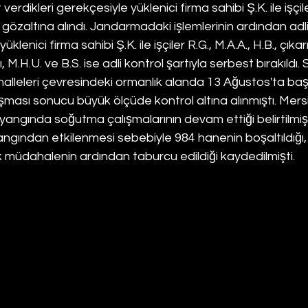
rdikleri gerekçesiyle yüklenici firma sahibi Ş.K. ile işçiler
. gözaltına alındı. Jandarmadaki işlemlerinin ardından ad
klenici firma sahibi Ş.K. ile işçiler R.G., M.A.A., H.B., çıkar
M.H.U. ve B.S. ise adli kontrol şartıyla serbest bırakıldı. Si
ahalleleri çevresindeki ormanlık alanda 13 Ağustos'ta b
lışması sonucu büyük ölçüde kontrol altına alınmıştı. Mersi
yangında soğutma çalışmalarının devam ettiği belirtilmiş
yangından etkilenmesi sebebiyle 984 hanenin boşaltıldığ
ilk müdahalenin ardından taburcu edildiği kaydedilmişti.