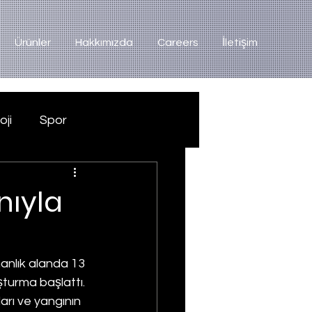
Ürünler
Hakkımızda
Careers
İletişim
oji
Spor
nıyla
manlık alanda 13 
şturma başlattı. 
rı ve yangının 