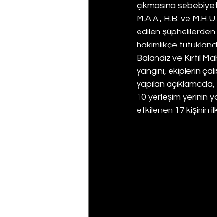
çıkmasına sebebiyet ve
M.A.A., H.B. ve M.H.U
edilen şüphelilerden yü
hakimlikçe tutuklandı, 
Balandız ve Kırtıl M
yangını, ekiplerin ça
yapılan açıklamada, 
10 yerleşim yerinin 
etkilenen 17 kişinin 