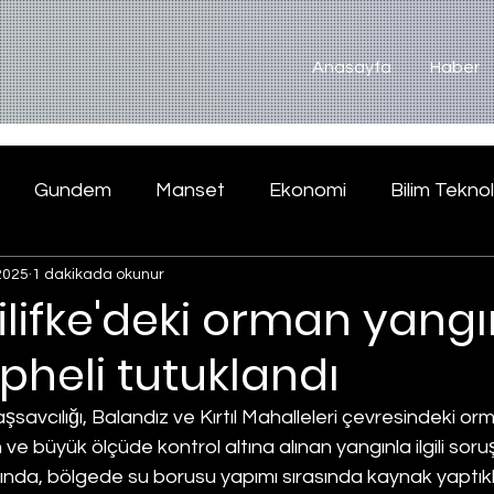
Anasayfa
Haber
Gundem
Manset
Ekonomi
Bilim Teknol
2025
1 dakikada okunur
ilifke'deki orman yangı
şüpheli tutuklandı
şsavcılığı, Balandız ve Kırtıl Mahalleleri çevresindeki or
e büyük ölçüde kontrol altına alınan yangınla ilgili soru
da, bölgede su borusu yapımı sırasında kaynak yaptıkla