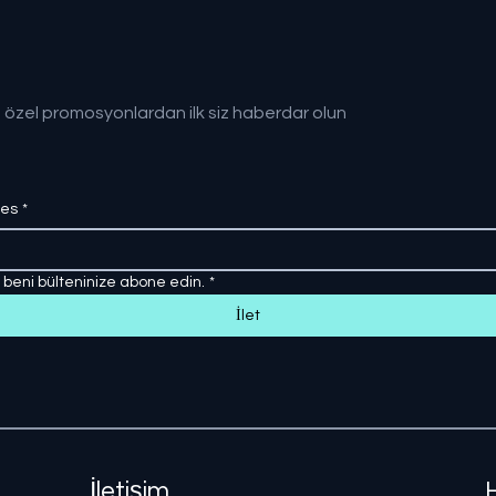
 özel promosyonlardan ilk siz haberdar olun
res
*
, beni bülteninize abone edin.
*
İlet
İletişim