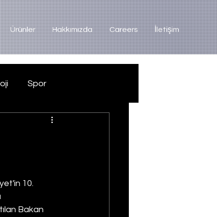
Ürünler
Hakkımızda
Careers
İletişim
oji
Spor
et'in 10. 
 
atılan Bakan 