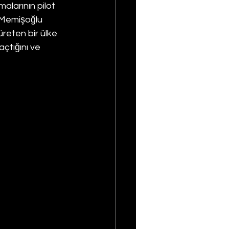
larının pilot 
 Memişoğlu 
reten bir ülke 
açtığını ve 