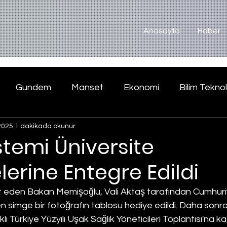
Anasayfa
Haber
Gundem
Manset
Ekonomi
Bilim Teknol
2025
1 dakikada okunur
temi Üniversite
erine Entegre Edildi
ret eden Bakan Memişoğlu, Vali Aktaş tarafından Cumhuriy
en simge bir fotoğrafın tablosu hediye edildi. Daha sonra
klı Türkiye Yüzyılı Uşak Sağlık Yöneticileri Toplantısı'na k