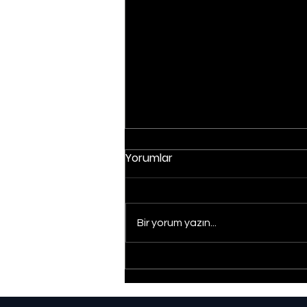
Yorumlar
Bir yorum yazın...
Düzce'de yangın:
Müdahale sürüyor