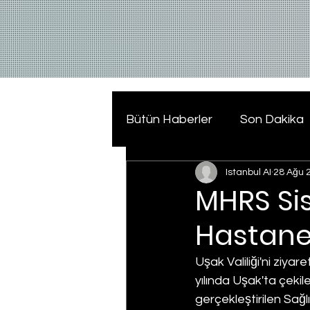
Bütün Haberler
Son Dakika
Istanbul AI
28 Ağu 
MHRS Sis
Hastanel
Uşak Valiliği'ni ziya
yılında Uşak'ta çekil
gerçekleştirilen Sağlı