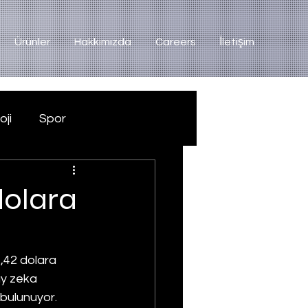
Ürünler
Hakkımızda
Careers
İletişim
oji
Spor
dolara
,42 dolara 
ay zeka 
 bulunuyor. 