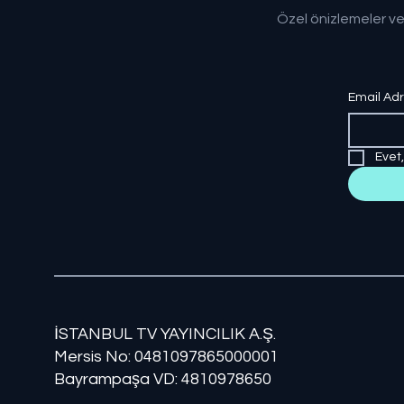
Özel önizlemeler ve
Email Ad
Evet
İSTANBUL TV YAYINCILIK A.Ş.
Mersis No: ​​0481097865000001
Bayrampaşa VD: 4810978650