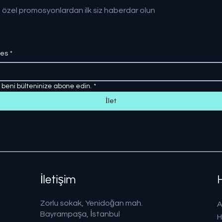
 özel promosyonlardan ilk siz haberdar olun
res
*
, beni bülteninize abone edin.
*
İlet
İletişim
Zorlu sokak, Yenidoğan mah.
A
Bayrampaşa, İstanbul
H