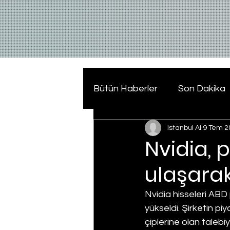
Bütün Haberler
Son Dakika
Istanbul AI
9 Tem 2
Nvidia, 
ulaşarak
Nvidia hisseleri ABD
yükseldi. Şirketin pi
çiplerine olan talebi