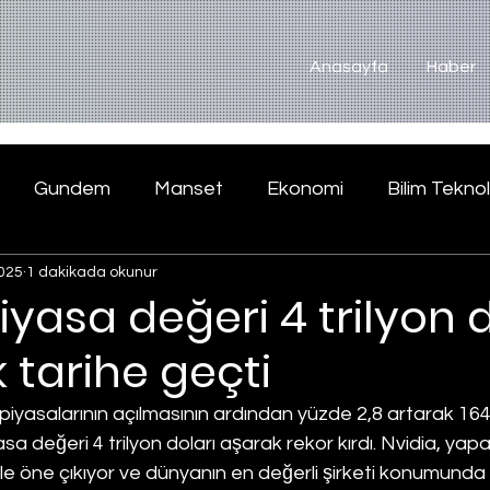
Anasayfa
Haber
Gundem
Manset
Ekonomi
Bilim Teknol
025
1 dakikada okunur
piyasa değeri 4 trilyon 
 tarihe geçti
 piyasalarının açılmasının ardından yüzde 2,8 artarak 164
yasa değeri 4 trilyon doları aşarak rekor kırdı. Nvidia, yap
yle öne çıkıyor ve dünyanın en değerli şirketi konumunda