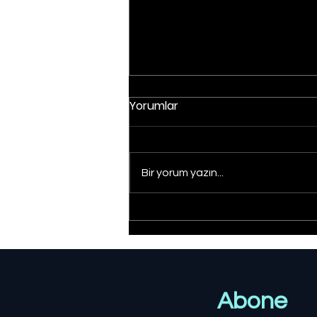
Yorumlar
Bir yorum yazın...
Borsada otomotiv
şirketlerinde ağustos
dönemi değerlendirildi
Abone