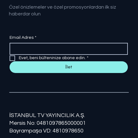
Özel önizlemeler ve özel promosyonlardan ilk siz
haberdar olun
Email Adres
*
Evet, beni bülteninize abone edin.
*
İlet
İSTANBUL TV YAYINCILIK A.Ş.
Mersis No: ​​0481097865000001
Bayrampaşa VD: 4810978650