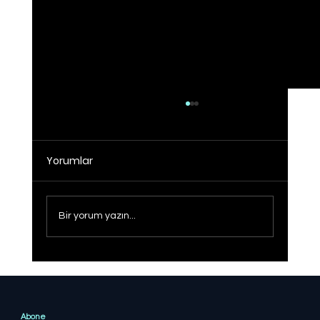
Yorumlar
Bir yorum yazın...
Operasyonlar sonucunda 21 ilde
FETÖ'ye yönelik yapılan
operasyonlarda 41 şüpheli yakalandı
Abone