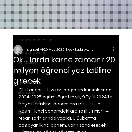
Bütün Haberler
Istanbul AI
20 Haz 2025
1 dakikada okunur
Bütün Haberler
Okullarda karne zamanı: 20
Son Dakika
milyon öğrenci yaz tatiline
Gundem
girecek
Manset
Okul öncesi, ilk ve ortaöğretim kurumlarında 
Ekonomi
2024-2025 eğitim-öğretim yılı, 9 Eylül 2024'te 
Bilim Teknoloji
başlatıldı. Birinci dönem ara tatili 11-15 
Kasım, ikinci dönemdeki ara tatil 31 Mart-4 
Spor
Nisan tarihlerinde yapıldı. 3 Şubat'ta 
başlayan ikinci dönem, yarın sona erecek. 