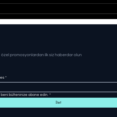
Sağlıklı Türkiye Yüzyılı
Gazz
hedefine adım adım
Kişi
Kayb
 özel promosyonlardan ilk siz haberdar olun
res
*
, beni bülteninize abone edin.
*
İlet