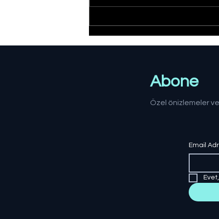
Düzce'de yangın:
Müdahale sürüyor
Abone
Özel önizlemeler ve
Email Ad
Evet