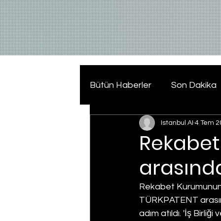
Bütün Haberler
Son Dakika
Istanbul AI
4 Tem 2
Rekabet
arasında
Rekabet Kurumunun i
TÜRKPATENT arasında 
adım atıldı. 'İş Birli