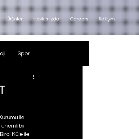
Ürünler
Hakkımızda
Careers
İletişim
oji
Spor
T
urumu ile 
önemli bir 
irol Küle ile 