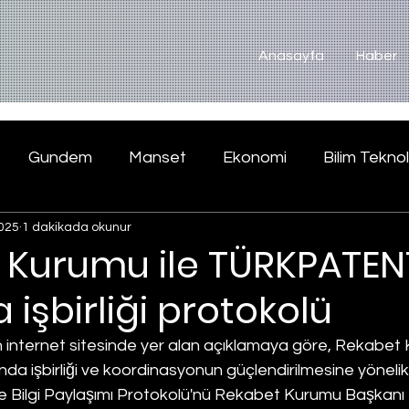
Anasayfa
Haber
Gundem
Manset
Ekonomi
Bilim Teknol
025
1 dakikada okunur
 Kurumu ile TÜRKPATEN
 işbirliği protokolü
nternet sitesinde yer alan açıklamaya göre, Rekabet K
işbirliği ve koordinasyonun güçlendirilmesine yönelik 
ği ve Bilgi Paylaşımı Protokolü'nü Rekabet Kurumu Başkanı B