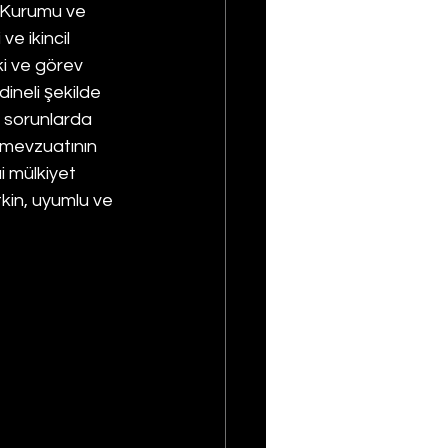
Kurumu ve 
e ikincil 
i ve görev 
dineli şekilde 
ı sorunlarda 
t mevzuatının 
 mülkiyet 
kin, uyumlu ve 