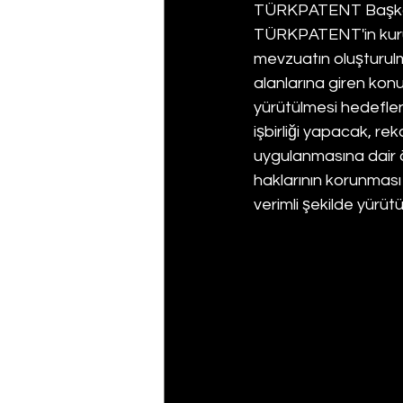
TÜRKPATENT Başkanı
TÜRKPATENT'in kurumsa
mevzuatın oluşturulm
alanlarına giren konul
yürütülmesi hedefleni
işbirliği yapacak, rek
uygulanmasına dair ö
haklarının korunması
verimli şekilde yürüt