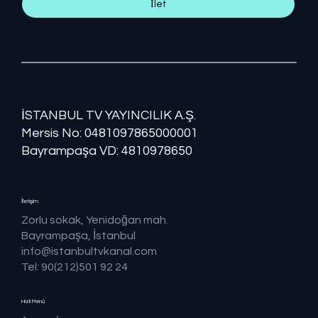
İlet
İSTANBUL TV YAYINCILIK A.Ş.
Mersis No: ​​0481097865000001
Bayrampaşa VD: 4810978650
İletişim
Zorlu sokak, Yenidoğan mah.
Bayrampaşa, İstanbul
info@istanbultvkanal.com
Tel: 90(212)501 92 24
Hızlı Menü