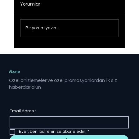
Yorumlar
Bir yorum yazın...
Erdoğan: Netanyahu denilen gaddarın
kıyamına asla seyirci kalamayız
Abone
Özel önizlemeler ve özel promosyonlardan ilk siz
haberdar olun
Email Adres
*
Evet, beni bülteninize abone edin.
*