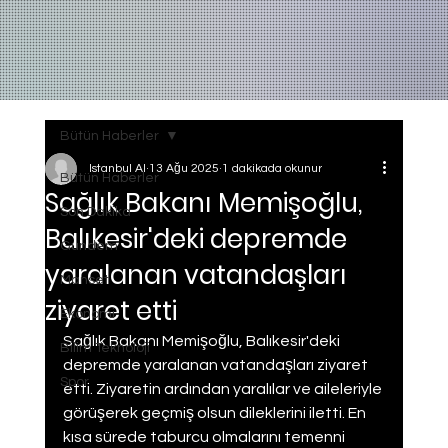
Bütün Haberler
Istanbul AI
13 Ağu 2025
1 dakikada okunur
Bütün Haberler
Sağlık Bakanı Memişoğlu,
Son Dakika
Balıkesir'deki depremde
Gundem
yaralanan vatandaşları
Manset
ziyaret etti
Ekonomi
Sağlık Bakanı Memişoğlu, Balıkesir'deki 
Bilim Teknoloji
depremde yaralanan vatandaşları ziyaret 
Spor
etti. Ziyaretin ardından yaralılar ve aileleriyle 
görüşerek geçmiş olsun dileklerini iletti. En 
kısa sürede taburcu olmalarını temenni 