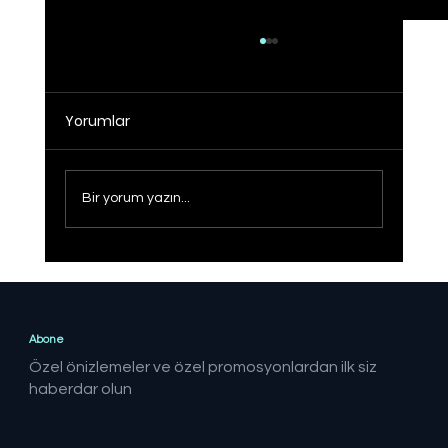
Yorumlar
Bir yorum yazın...
Sağlıklı Türkiye Yüzyılı hedefine adım
adım
Abone
Özel önizlemeler ve özel promosyonlardan ilk siz
haberdar olun