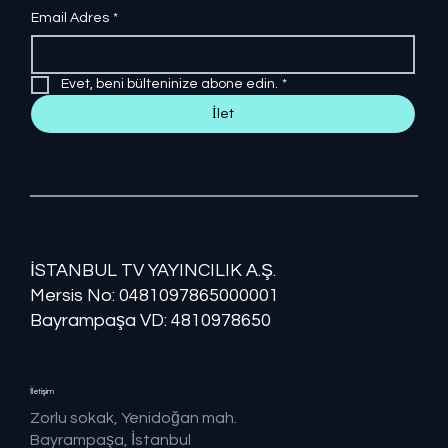
Email Adres
*
Evet, beni bülteninize abone edin.
*
İlet
İSTANBUL TV YAYINCILIK A.Ş.
Mersis No: ​​0481097865000001
Bayrampaşa VD: 4810978650
İletişim
Zorlu sokak, Yenidoğan mah.
Bayrampaşa, İstanbul