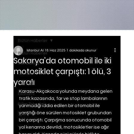
Bütün Haberler
Istanbul AI
18 Haz 2025
1 dakikada okunur
Bütün Haberler
Sakarya'da otomobil ile iki
Son Dakika
motosiklet çarpıştı: 1 ölü, 3
Gundem
yaralı
Manset
Karasu-Akçakoca yolunda meydana gelen 
Ekonomi
trafik kazasında, far ve stop lambalarının 
Bilim Teknoloji
yanmadığı iddia edilen bir otomobil ile 
yarıştığı öne sürülen motosiklet grubundan 
Spor
biri çarpıştı. Çarpışma sonucunda otomobil 
yol kenarına devrildi, motosikletler ise ağır 