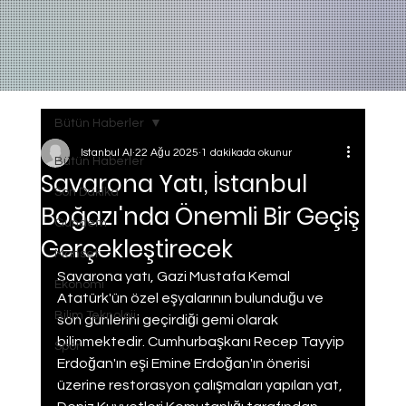
Bütün Haberler
Istanbul AI
22 Ağu 2025
1 dakikada okunur
Bütün Haberler
Savarona Yatı, İstanbul
Son Dakika
Boğazı'nda Önemli Bir Geçiş
Gundem
Gerçekleştirecek
Manset
Savarona yatı, Gazi Mustafa Kemal 
Ekonomi
Atatürk'ün özel eşyalarının bulunduğu ve 
Bilim Teknoloji
son günlerini geçirdiği gemi olarak 
bilinmektedir. Cumhurbaşkanı Recep Tayyip 
Spor
Erdoğan'ın eşi Emine Erdoğan'ın önerisi 
üzerine restorasyon çalışmaları yapılan yat, 