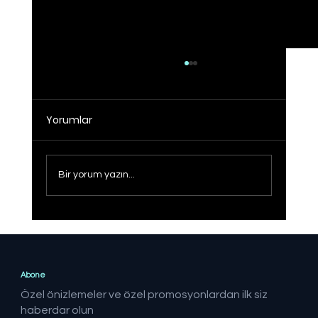
Yorumlar
Bir yorum yazın...
Sağlıklı Türkiye Yüzyılı hedefine adım
adım
Abone
Özel önizlemeler ve özel promosyonlardan ilk siz
haberdar olun