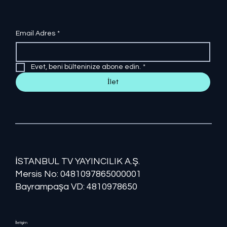
Email Adres
*
Evet, beni bülteninize abone edin.
*
İlet
İSTANBUL TV YAYINCILIK A.Ş.
Mersis No: ​​0481097865000001
Bayrampaşa VD: 4810978650
İletişim