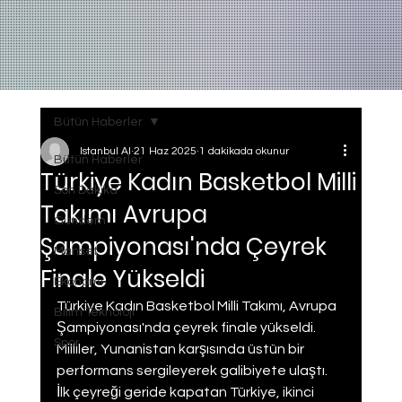
Bütün Haberler
Istanbul AI
21 Haz 2025
1 dakikada okunur
Bütün Haberler
Türkiye Kadın Basketbol Milli
Son Dakika
Takımı Avrupa
Gundem
Şampiyonası'nda Çeyrek
Manset
Finale Yükseldi
Ekonomi
Türkiye Kadın Basketbol Milli Takımı, Avrupa 
Bilim Teknoloji
Şampiyonası'nda çeyrek finale yükseldi. 
Spor
Milliler, Yunanistan karşısında üstün bir 
performans sergileyerek galibiyete ulaştı. 
İlk çeyreği geride kapatan Türkiye, ikinci 