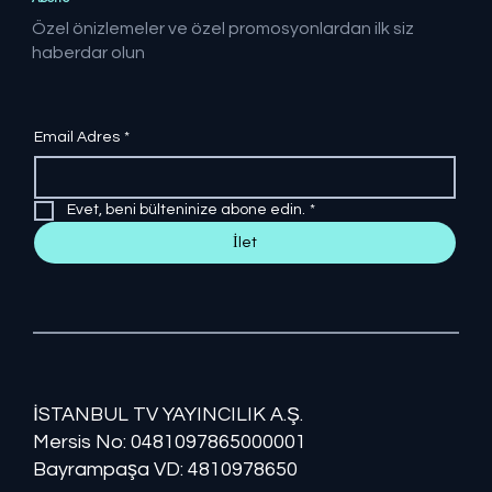
Özel önizlemeler ve özel promosyonlardan ilk siz
haberdar olun
Email Adres
*
Evet, beni bülteninize abone edin.
*
İlet
İSTANBUL TV YAYINCILIK A.Ş.
Mersis No: ​​0481097865000001
Bayrampaşa VD: 4810978650