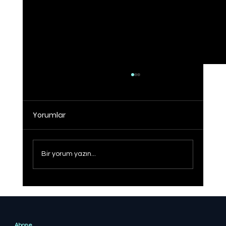
Yorumlar
Bir yorum yazın...
Cumhurbaşkanı Erdoğan, Malatya'ya
Ziyaret Gerçekleştirecek
Abone