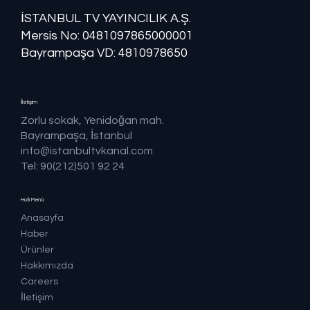
İSTANBUL TV YAYINCILIK A.Ş.
Mersis No: ​​0481097865000001
Bayrampaşa VD: 4810978650
İletişim
Zorlu sokak, Yenidoğan mah.
Bayrampaşa, İstanbul
info@istanbultvkanal.com
Tel: 90(212)501 92 24
Hızlı Menü
Anasayfa
Haber
Ürünler
Hakkımızda
Careers
İletişim