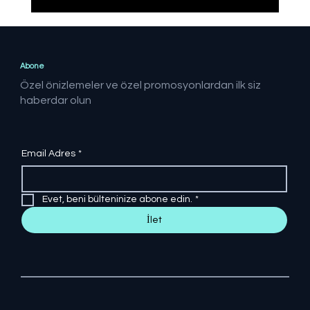
Dolaylı ARGE teşviki geçen yıl 106
milyar lira seviyesinde gerçekleşti
Abone
Özel önizlemeler ve özel promosyonlardan ilk siz
haberdar olun
Email Adres
*
Evet, beni bülteninize abone edin.
*
İlet