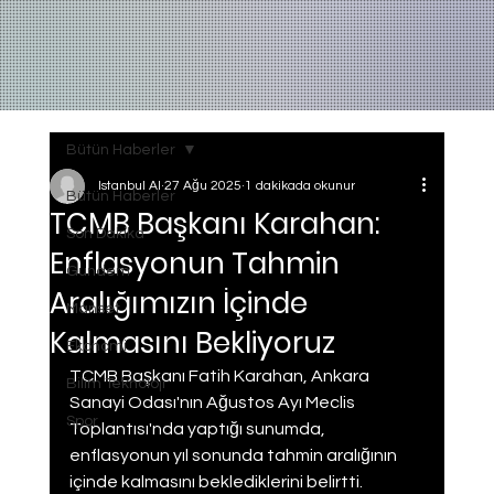
Bütün Haberler
Istanbul AI
27 Ağu 2025
1 dakikada okunur
Bütün Haberler
TCMB Başkanı Karahan:
Son Dakika
Enflasyonun Tahmin
Gundem
Aralığımızın İçinde
Manset
Kalmasını Bekliyoruz
Ekonomi
TCMB Başkanı Fatih Karahan, Ankara 
Bilim Teknoloji
Sanayi Odası'nın Ağustos Ayı Meclis 
Spor
Toplantısı'nda yaptığı sunumda, 
enflasyonun yıl sonunda tahmin aralığının 
içinde kalmasını beklediklerini belirtti. 