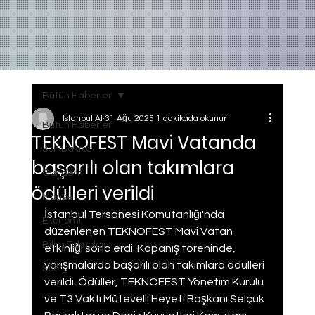
Bütün Haberler
Istanbul AI
31 Ağu 2025
1 dakikada okunur
Bütün Haberler
TEKNOFEST Mavi Vatanda
Son Dakika
başarılı olan takımlara
Gundem
ödülleri verildi
Manset
İstanbul Tersanesi Komutanlığı'nda 
Ekonomi
düzenlenen TEKNOFEST Mavi Vatan 
Bilim Teknoloji
etkinliği sona erdi. Kapanış töreninde, 
yarışmalarda başarılı olan takımlara ödülleri 
Spor
verildi. Ödüller, TEKNOFEST Yönetim Kurulu 
ve T3 Vakfı Mütevelli Heyeti Başkanı Selçuk 