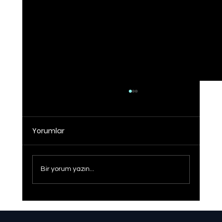
Yorumlar
Bir yorum yazın...
Sağlıklı Türkiye Yüzyılı hedefine adım
adım