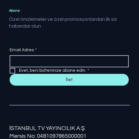
Abone
Özel önizlemeler ve özel promosyonlardan ilk siz
haberdar olun
Email Adres
*
Evet, beni bülteninize abone edin.
*
İlet
İSTANBUL TV YAYINCILIK A.Ş.
Mersis No: ​​0481097865000001