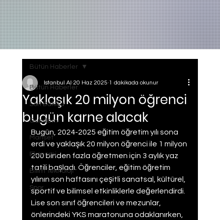
Bütün Haberler
Istanbul AI
20 Haz 2025
1 dakikada okunur
Bütün Haberler
Yaklaşık 20 milyon öğrenci
Son Dakika
bugün karne alacak
Gundem
Bugün, 2024-2025 eğitim öğretim yılı sona 
Manset
erdi ve yaklaşık 20 milyon öğrenci ile 1 milyon 
Ekonomi
200 binden fazla öğretmen için 3 aylık yaz 
tatili başladı. Öğrenciler, eğitim öğretim 
Bilim Teknoloji
yılının son haftasını çeşitli sanatsal, kültürel, 
Spor
sportif ve bilimsel etkinliklerle değerlendirdi. 
Lise son sınıf öğrencileri ve mezunlar, 
önlerindeki YKS maratonuna odaklanırken, 