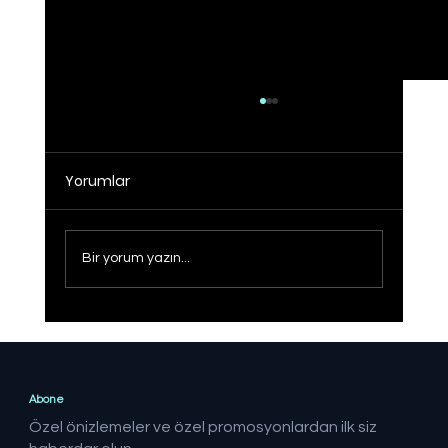
Yorumlar
Bir yorum yazın...
Erdoğan: Netanyahu denilen gaddarın
kıyamına asla seyirci kalamayız
Abone
Özel önizlemeler ve özel promosyonlardan ilk siz