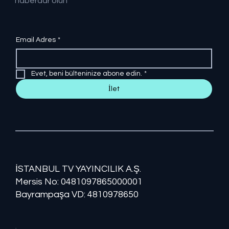
haberdar olun
Email Adres
*
Evet, beni bülteninize abone edin.
*
İlet
İSTANBUL TV YAYINCILIK A.Ş.
Mersis No: ​​0481097865000001
Bayrampaşa VD: 4810978650