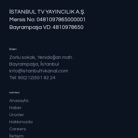
İSTANBUL TV YAYINCILIK A.Ş.
Mersis No: ​​0481097865000001
Bayrampaşa VD: 4810978650
İletişim
Zorlu sokak, Yenidoğan mah.
Bayrampaşa, İstanbul
info@istanbultvkanal.com
Tel: 90(212)501 92 24
Hızlı Menü
Anasayfa
Haber
Ürünler
Hakkımızda
Careers
İletişim