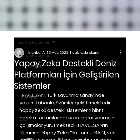
Bütün Haberler
Istanbul AI
13 Ağu 2025
1 dakikada okunur
Bütün Haberler
Yapay Zeka Destekli Deniz
Son Dakika
Platformları İçin Geliştirilen
Gundem
Sistemler
Manset
HAVELSAN, Türk savunma sanayiinde 
Ekonomi
yazılım tabanlı çözümler geliştirmektedir. 
Bilim Teknoloji
Yapay zeka destekli sistemlerin hibrit 
harekat ortamlarındaki entegrasyonu için 
Spor
çalışmalar yürütmektedir. HAVELSAN'ın 
Kurumsal Yapay Zeka Platformu MAIN, veri 