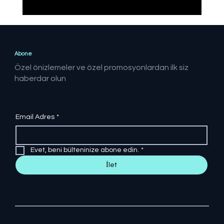
Erdoğan: Netanyahu denilen gaddarın
kıyamına asla seyirci kalamayız
Abone
Özel önizlemeler ve özel promosyonlardan ilk siz
haberdar olun
Email Adres
*
Evet, beni bülteninize abone edin.
*
İlet